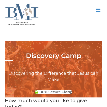
M
e
n
u